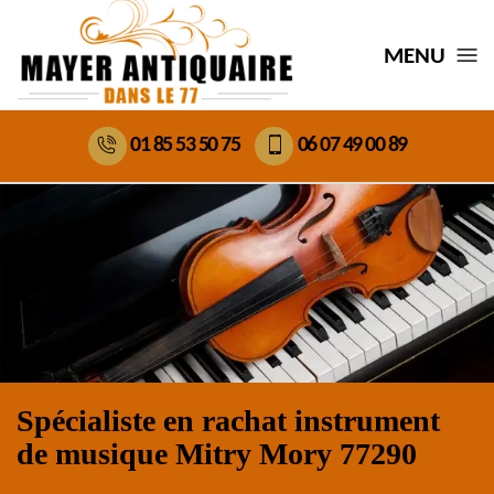
MENU
01 85 53 50 75
06 07 49 00 89
Spécialiste en rachat instrument
de musique Mitry Mory 77290