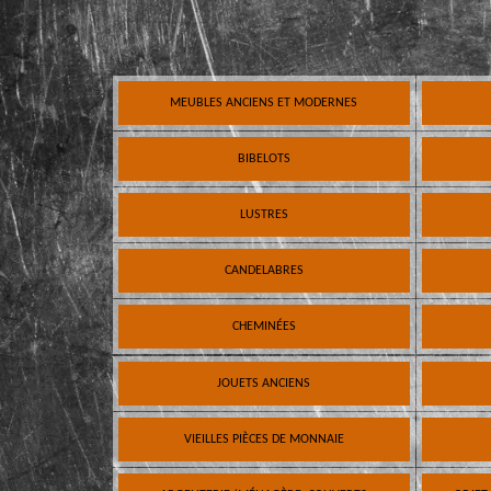
MEUBLES ANCIENS ET MODERNES
BIBELOTS
LUSTRES
CANDELABRES
CHEMINÉES
JOUETS ANCIENS
VIEILLES PIÈCES DE MONNAIE