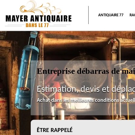
ANTIQUAIRE 77
RA
Entreprise débarras de ma
Estimation, devis et dépla
Achat dans les meilleures conditions actue
ÊTRE RAPPELÉ