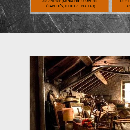
ARGENTERIE (MÉNAGÈRE, COUVERTS
OBJET
DÉPAREILLÉS, THEILLERE, PLATEAU)
AN