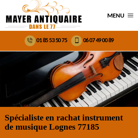
MENU
01 85 53 50 75
06 07 49 00 89
Spécialiste en rachat instrument
de musique Lognes 77185