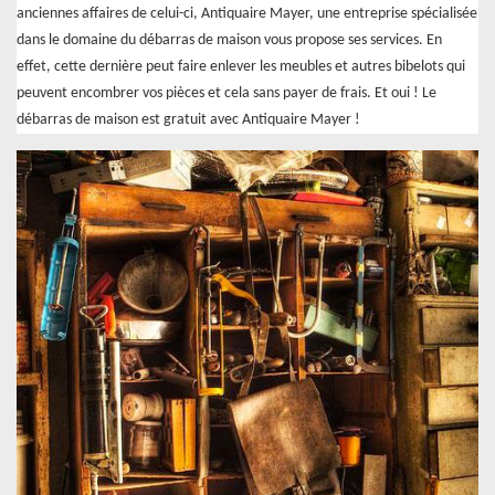
anciennes affaires de celui-ci, Antiquaire Mayer, une entreprise spécialisée
dans le domaine du débarras de maison vous propose ses services. En
effet, cette dernière peut faire enlever les meubles et autres bibelots qui
peuvent encombrer vos pièces et cela sans payer de frais. Et oui ! Le
débarras de maison est gratuit avec Antiquaire Mayer !