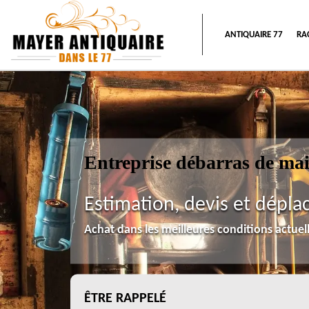
ANTIQUAIRE 77
RA
Entreprise débarras de ma
Estimation, devis et dépla
Achat dans les meilleures conditions actue
ÊTRE RAPPELÉ