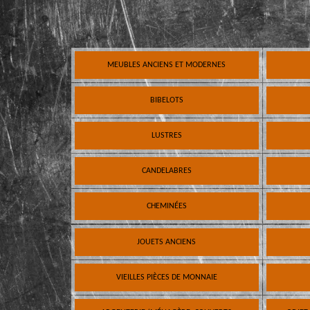
MEUBLES ANCIENS ET MODERNES
BIBELOTS
LUSTRES
CANDELABRES
CHEMINÉES
JOUETS ANCIENS
VIEILLES PIÈCES DE MONNAIE