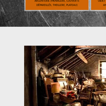
ARGENTERIE (MÉNAGÈRE, COUVERTS
OBJET
DÉPAREILLÉS, THEILLERE, PLATEAU)
AN