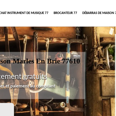
CHAT INSTRUMENT DE MUSIQUE 77
BROCANTEUR 77
DÉBARRAS DE MAISON 
ison Marles En Brie 77610
cement gratuits
lles et paiement au comptant