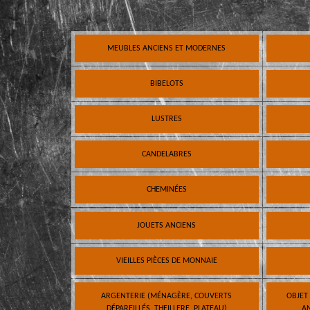
MEUBLES ANCIENS ET MODERNES
BIBELOTS
LUSTRES
CANDELABRES
CHEMINÉES
JOUETS ANCIENS
VIEILLES PIÈCES DE MONNAIE
ARGENTERIE (MÉNAGÈRE, COUVERTS
OBJET
DÉPAREILLÉS, THEILLERE, PLATEAU)
AN