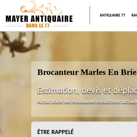
ANTIQUAIRE 77
RA
Brocanteur Marles En Brie
Estimation, devis et dépla
Achat dans les meilleures conditions actue
ÊTRE RAPPELÉ