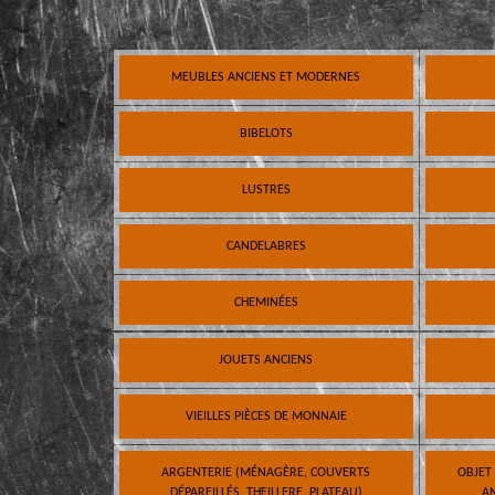
MEUBLES ANCIENS ET MODERNES
BIBELOTS
LUSTRES
CANDELABRES
CHEMINÉES
JOUETS ANCIENS
VIEILLES PIÈCES DE MONNAIE
ARGENTERIE (MÉNAGÈRE, COUVERTS
OBJET
DÉPAREILLÉS, THEILLERE, PLATEAU)
AN