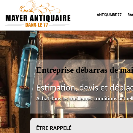
ANTIQUAIRE 77
RA
Entreprise débarras de ma
Estimation, devis et dépla
Achat dans les meilleures conditions actue
ÊTRE RAPPELÉ