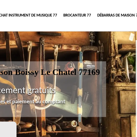
CHAT INSTRUMENT DE MUSIQUE 77
BROCANTEUR 77
DÉBARRAS DE MAISON 
ison Boissy Le Chatel 77169
cement gratuits
lles et paiement au comptant