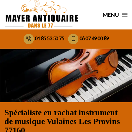
MENU
01 85 53 50 75
06 07 49 00 89
Spécialiste en rachat instrument
de musique Vulaines Les Provins
77160