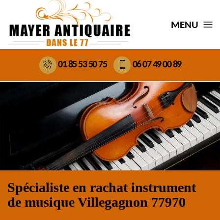
MENU
01 85 53 50 75
06 07 49 00 89
Spécialiste en rachat instrument
de musique Villegagnon 77970