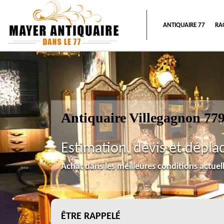
ANTIQUAIRE 77
RA
Antiquaire Villegagnon 77
Estimation, devis et dépla
Achat dans les meilleures conditions actue
ÊTRE RAPPELÉ