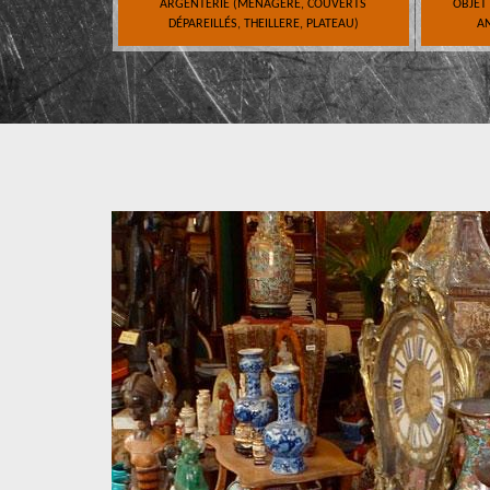
ARGENTERIE (MÉNAGÈRE, COUVERTS
OBJET
DÉPAREILLÉS, THEILLERE, PLATEAU)
AN