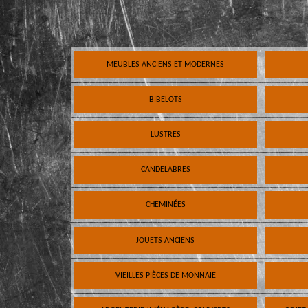
MEUBLES ANCIENS ET MODERNES
BIBELOTS
LUSTRES
CANDELABRES
CHEMINÉES
JOUETS ANCIENS
VIEILLES PIÈCES DE MONNAIE