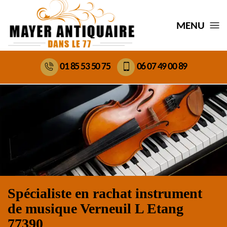
MENU
01 85 53 50 75
06 07 49 00 89
Spécialiste en rachat instrument
de musique Verneuil L Etang
77390