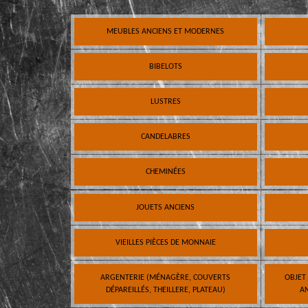
MEUBLES ANCIENS ET MODERNES
BIBELOTS
LUSTRES
CANDELABRES
CHEMINÉES
JOUETS ANCIENS
VIEILLES PIÈCES DE MONNAIE
ARGENTERIE (MÉNAGÈRE, COUVERTS
OBJET
DÉPAREILLÉS, THEILLERE, PLATEAU)
AN