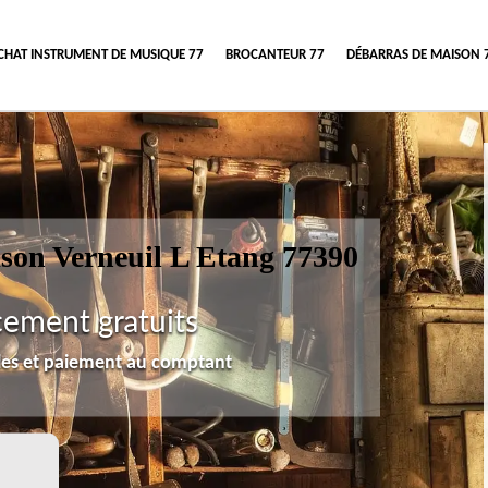
CHAT INSTRUMENT DE MUSIQUE 77
BROCANTEUR 77
DÉBARRAS DE MAISON 
ison Verneuil L Etang 77390
cement gratuits
lles et paiement au comptant