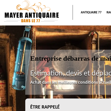
ANTIQUAIRE 77
RA
Entreprise débarras de ma
Estimation, devis et dépla
Achat dans les meilleures conditions actue
ÊTRE RAPPELÉ