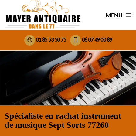
MENU
01 85 53 50 75
06 07 49 00 89
Spécialiste en rachat instrument
de musique Sept Sorts 77260