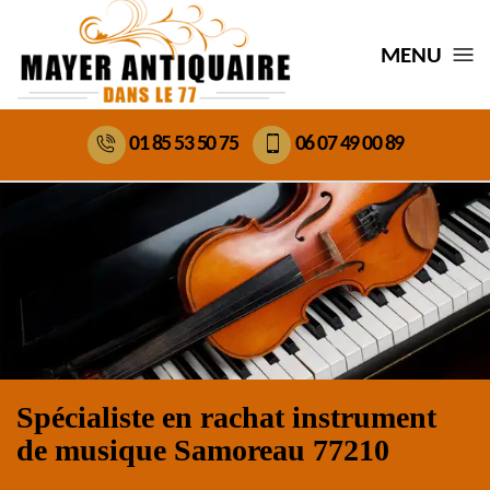
MENU
01 85 53 50 75
06 07 49 00 89
Spécialiste en rachat instrument
de musique Samoreau 77210