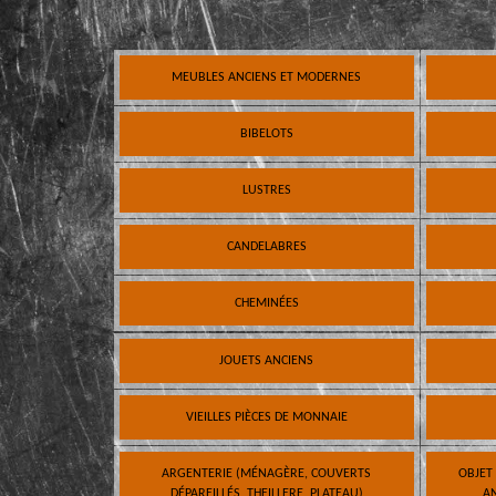
MEUBLES ANCIENS ET MODERNES
BIBELOTS
LUSTRES
CANDELABRES
CHEMINÉES
JOUETS ANCIENS
VIEILLES PIÈCES DE MONNAIE
ARGENTERIE (MÉNAGÈRE, COUVERTS
OBJET
DÉPAREILLÉS, THEILLERE, PLATEAU)
AN