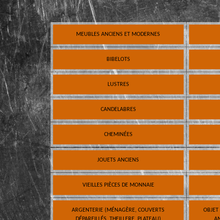
MEUBLES ANCIENS ET MODERNES
BIBELOTS
LUSTRES
CANDELABRES
CHEMINÉES
JOUETS ANCIENS
VIEILLES PIÈCES DE MONNAIE
ARGENTERIE (MÉNAGÈRE, COUVERTS
OBJET
DÉPAREILLÉS, THEILLERE, PLATEAU)
AN