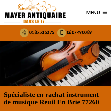
MENU
01 85 53 50 75
06 07 49 00 89
Spécialiste en rachat instrument
de musique Reuil En Brie 77260