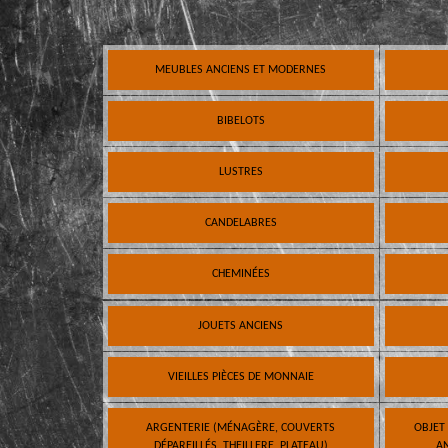
MEUBLES ANCIENS ET MODERNES
BIBELOTS
LUSTRES
CANDELABRES
CHEMINÉES
JOUETS ANCIENS
VIEILLES PIÈCES DE MONNAIE
ARGENTERIE (MÉNAGÈRE, COUVERTS
OBJET
DÉPAREILLÉS, THEILLERE, PLATEAU)
AN