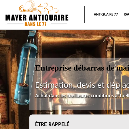
ANTIQUAIRE 77
RA
Entreprise débarras de ma
Estimation, devis et dépla
Achat dans les meilleures conditions actue
ÊTRE RAPPELÉ