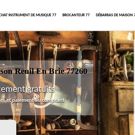
CHAT INSTRUMENT DE MUSIQUE 77
BROCANTEUR 77
DÉBARRAS DE MAISON 
ison Reuil En Brie 77260
cement gratuits
lles et paiement au comptant