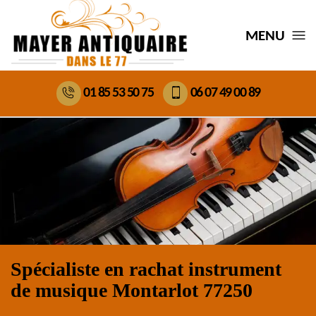
MENU
01 85 53 50 75
06 07 49 00 89
Spécialiste en rachat instrument
de musique Montarlot 77250