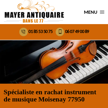
MENU
01 85 53 50 75
06 07 49 00 89
Spécialiste en rachat instrument
de musique Moisenay 77950