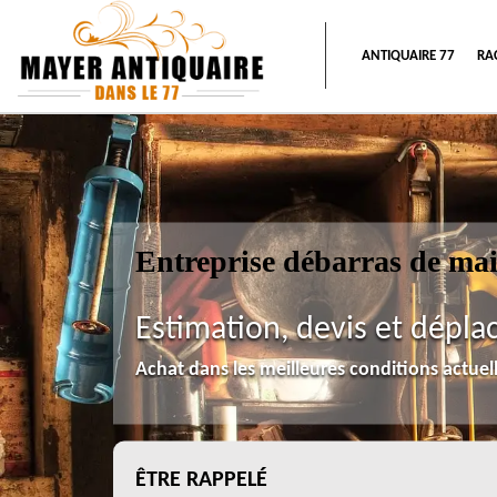
ANTIQUAIRE 77
RA
Entreprise débarras de ma
Estimation, devis et dépla
Achat dans les meilleures conditions actue
ÊTRE RAPPELÉ