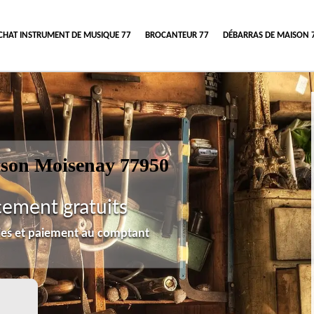
CHAT INSTRUMENT DE MUSIQUE 77
BROCANTEUR 77
DÉBARRAS DE MAISON 
ison Moisenay 77950
cement gratuits
lles et paiement au comptant