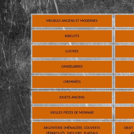
MEUBLES ANCIENS ET MODERNES
BIBELOTS
LUSTRES
CANDELABRES
CHEMINÉES
JOUETS ANCIENS
VIEILLES PIÈCES DE MONNAIE
ARGENTERIE (MÉNAGÈRE, COUVERTS
OBJET
DÉPAREILLÉS, THEILLERE, PLATEAU)
AN