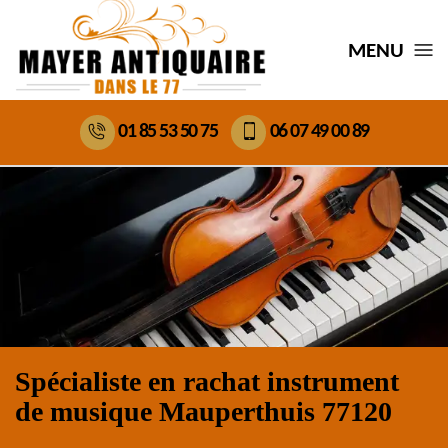
MENU
01 85 53 50 75
06 07 49 00 89
Spécialiste en rachat instrument
de musique Mauperthuis 77120