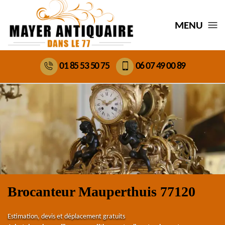
MENU
01 85 53 50 75
06 07 49 00 89
Brocanteur Mauperthuis 77120
Estimation, devis et déplacement gratuits