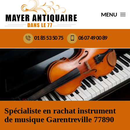
MENU
01 85 53 50 75
06 07 49 00 89
Spécialiste en rachat instrument
de musique Garentreville 77890