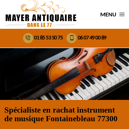
MENU
01 85 53 50 75
06 07 49 00 89
Spécialiste en rachat instrument
de musique Fontainebleau 77300