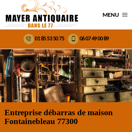
MENU
01 85 53 50 75
06 07 49 00 89
Entreprise débarras de maison
Fontainebleau 77300