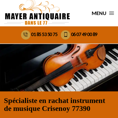
MENU
01 85 53 50 75
06 07 49 00 89
Spécialiste en rachat instrument
de musique Crisenoy 77390