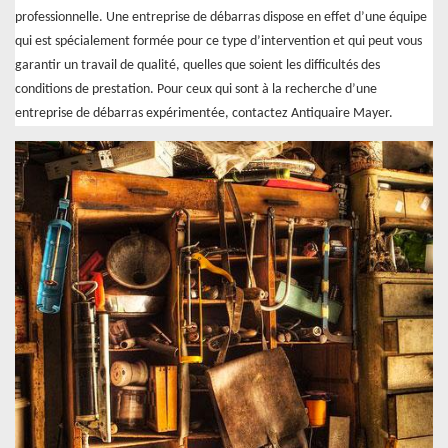
professionnelle. Une entreprise de débarras dispose en effet d’une équipe
qui est spécialement formée pour ce type d’intervention et qui peut vous
garantir un travail de qualité, quelles que soient les difficultés des
conditions de prestation. Pour ceux qui sont à la recherche d’une
entreprise de débarras expérimentée, contactez Antiquaire Mayer.