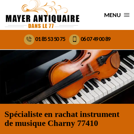
MENU
01 85 53 50 75
06 07 49 00 89
Spécialiste en rachat instrument
de musique Charny 77410