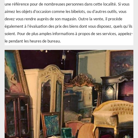
une référence pour de nombreuses personnes dans cette localité. Si vous
aimez les objets d’occasion comme les bibelots, ou d’autres outils, vous
devez vous rendre auprès de son magasin. Outre la vente, il procède
également à l’évaluation des prix des biens dont vous disposez, quels qu’ils
soient. Pour de plus amples informations à propos de ses services, appelez-
le pendant les heures de bureau.