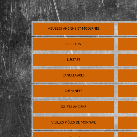
MEUBLES ANCIENS ET MODERNES
BIBELOTS
LUSTRES
CANDELABRES
CHEMINÉES
JOUETS ANCIENS
VIEILLES PIÈCES DE MONNAIE