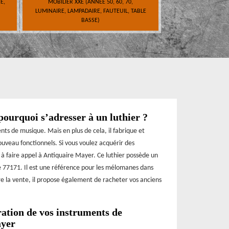
E,
MOBILIER XXE (ANNÉE 50, 60, 70,
LUMINAIRE, LAMPADAIRE, FAUTEUIL, TABLE
BASSE)
ourquoi s’adresser à un luthier ?
nts de musique. Mais en plus de cela, il fabrique et
uveau fonctionnels. Si vous voulez acquérir des
 à faire appel à Antiquaire Mayer. Ce luthier possède un
le 77171. Il est une référence pour les mélomanes dans
tre la vente, il propose également de racheter vos anciens
ration de vos instruments de
ayer