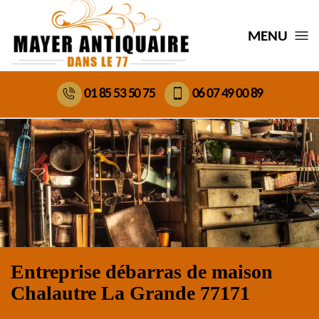
MENU
01 85 53 50 75
06 07 49 00 89
Entreprise débarras de maison
Chalautre La Grande 77171