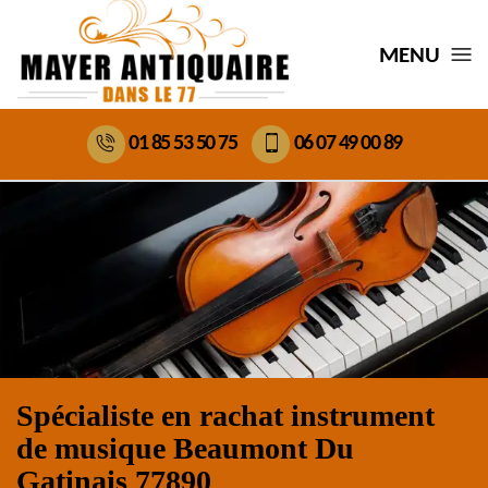
MENU
01 85 53 50 75
06 07 49 00 89
Spécialiste en rachat instrument
de musique Beaumont Du
Gatinais 77890