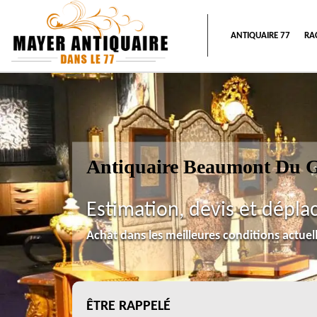
ANTIQUAIRE 77
RA
Antiquaire Beaumont Du G
Estimation, devis et dépla
Achat dans les meilleures conditions actue
ÊTRE RAPPELÉ