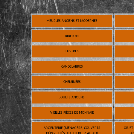
MEUBLES ANCIENS ET MODERNES
BIBELOTS
LUSTRES
CANDELABRES
CHEMINÉES
JOUETS ANCIENS
VIEILLES PIÈCES DE MONNAIE
ARGENTERIE (MÉNAGÈRE, COUVERTS
OBJET
DÉPAREILLÉS, THEILLERE, PLATEAU)
AN