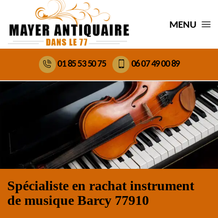
MENU
01 85 53 50 75
06 07 49 00 89
Spécialiste en rachat instrument
de musique Barcy 77910