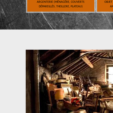
ARGENTERIE (MÉNAGÈRE, COUVERTS
OBJET
DÉPAREILLÉS, THEILLERE, PLATEAU)
AN