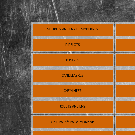
MEUBLES ANCIENS ET MODERNES
BIBELOTS
LUSTRES
CANDELABRES
CHEMINÉES
JOUETS ANCIENS
VIEILLES PIÈCES DE MONNAIE