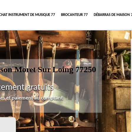
CHAT INSTRUMENT DE MUSIQUE 77
BROCANTEUR 77
DÉBARRAS DE MAISON 
ison Moret Sur Loing 77250
cement gratuits
lles et paiement au comptant