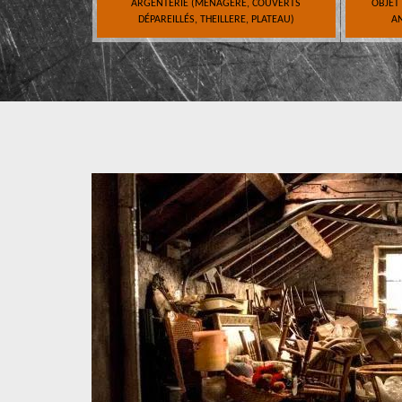
ARGENTERIE (MÉNAGÈRE, COUVERTS
OBJET
DÉPAREILLÉS, THEILLERE, PLATEAU)
AN