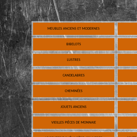
MEUBLES ANCIENS ET MODERNES
BIBELOTS
LUSTRES
CANDELABRES
CHEMINÉES
JOUETS ANCIENS
VIEILLES PIÈCES DE MONNAIE