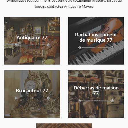
symboliques tout comme ils peuvent être totalement gratuits. En cas de
besoin, contactez Antiquaire Mayer.
en savoir plus
en savoir plus
Rachat instrument
Antiquaire 77
de musique 77
en savoir plus
en savoir plus
Débarras de maison
Brocanteur 77
77
en savoir plus