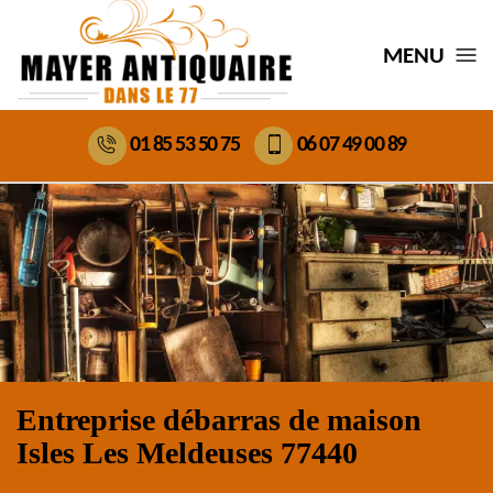
MENU
01 85 53 50 75
06 07 49 00 89
Entreprise débarras de maison
Isles Les Meldeuses 77440