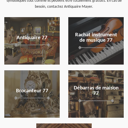
symboliques tout comme ils peuvent être totalement gratuits. En cas de
besoin, contactez Antiquaire Mayer.
en savoir plus
en savoir plus
Rachat instrument
Antiquaire 77
de musique 77
en savoir plus
en savoir plus
Débarras de maison
Brocanteur 77
77
en savoir plus