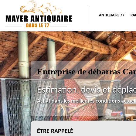
ANTIQUAIRE 77
RA
Entreprise de débarras Ca
Estimation, devis et dépla
Achat dans les meilleures conditions actue
ÊTRE RAPPELÉ