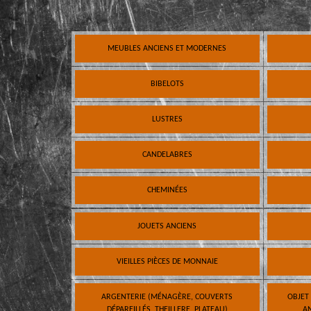
MEUBLES ANCIENS ET MODERNES
BIBELOTS
LUSTRES
CANDELABRES
CHEMINÉES
JOUETS ANCIENS
VIEILLES PIÈCES DE MONNAIE
ARGENTERIE (MÉNAGÈRE, COUVERTS
OBJET
DÉPAREILLÉS, THEILLERE, PLATEAU)
AN