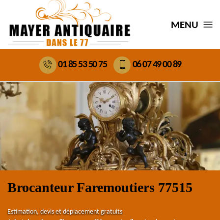
MENU
01 85 53 50 75
06 07 49 00 89
Brocanteur Faremoutiers 77515
Estimation, devis et déplacement gratuits