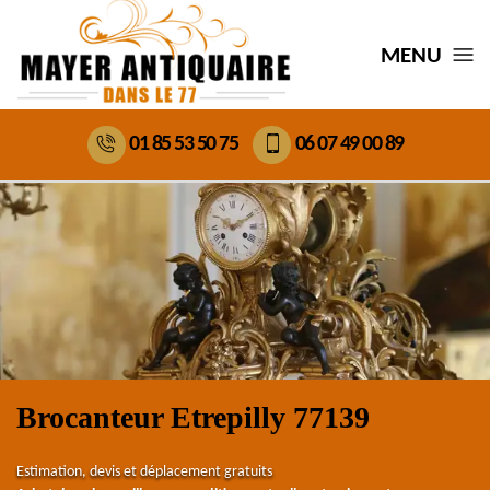
MENU
01 85 53 50 75
06 07 49 00 89
Brocanteur Etrepilly 77139
Estimation, devis et déplacement gratuits