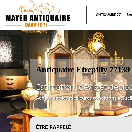
ANTIQUAIRE 77
RA
Antiquaire Etrepilly 77139
Estimation, devis et dépla
Achat dans les meilleures conditions actue
ÊTRE RAPPELÉ