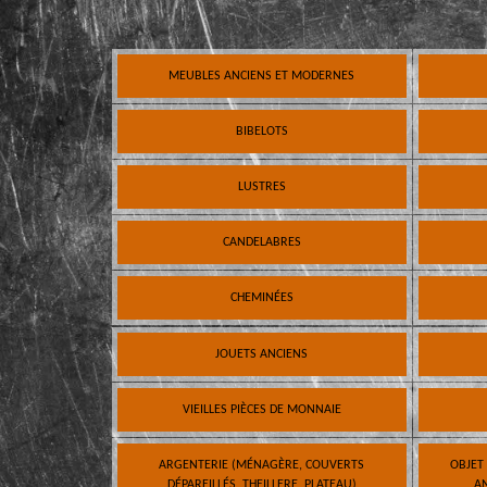
MEUBLES ANCIENS ET MODERNES
BIBELOTS
LUSTRES
CANDELABRES
CHEMINÉES
JOUETS ANCIENS
VIEILLES PIÈCES DE MONNAIE
ARGENTERIE (MÉNAGÈRE, COUVERTS
OBJET
DÉPAREILLÉS, THEILLERE, PLATEAU)
AN