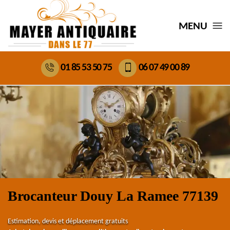
MENU
01 85 53 50 75
06 07 49 00 89
Brocanteur Douy La Ramee 77139
Estimation, devis et déplacement gratuits