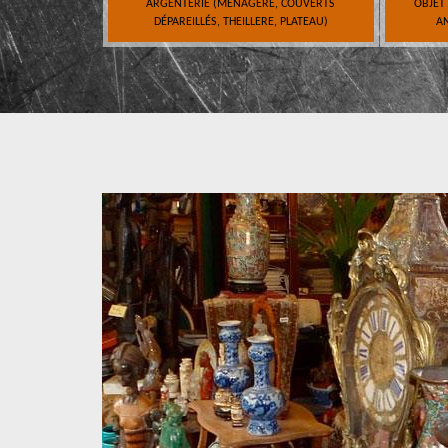
ARGENTERIE (MÉNAGÈRE, COUVERTS
OBJET
DÉPAREILLÉS, THEILLERE, PLATEAU)
AN