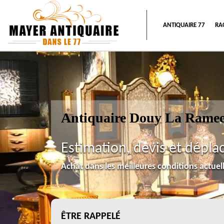
ANTIQUAIRE 77
RA
Antiquaire Douy La Ramee
Estimation, devis et dépla
Achat dans les meilleures conditions actue
ÊTRE RAPPELÉ