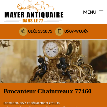
MENU
01 85 53 50 75
06 07 49 00 89
Brocanteur Chaintreaux 77460
Estimation, devis et déplacement gratuits