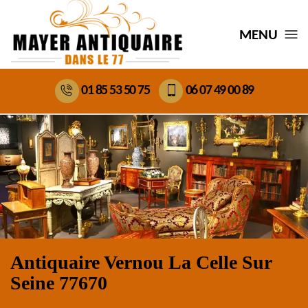
MENU
01 85 53 50 75
06 07 49 00 89
Antiquaire Vernou La Celle Sur
Seine 77670