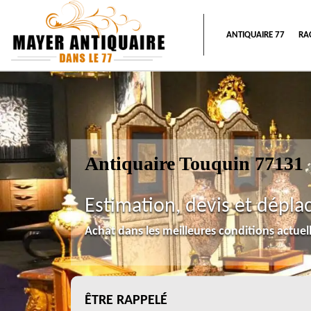
ANTIQUAIRE 77
RA
Antiquaire Touquin 77131
Estimation, devis et dépla
Achat dans les meilleures conditions actue
ÊTRE RAPPELÉ