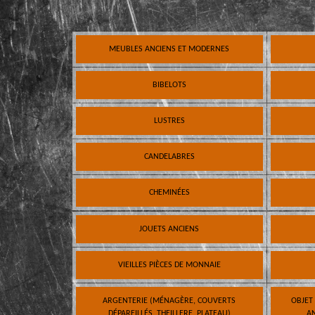
MEUBLES ANCIENS ET MODERNES
BIBELOTS
LUSTRES
CANDELABRES
CHEMINÉES
JOUETS ANCIENS
VIEILLES PIÈCES DE MONNAIE
ARGENTERIE (MÉNAGÈRE, COUVERTS
OBJET
DÉPAREILLÉS, THEILLERE, PLATEAU)
AN