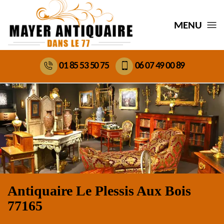
MENU
01 85 53 50 75
06 07 49 00 89
Antiquaire Le Plessis Aux Bois
77165